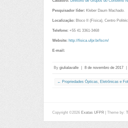
Cadastro:
Diretório de Grupos do Conselho 
Pesquisador líder:
Kleber Daum Machado.
Localização:
Bloco II (Física), Centro Polit
Telefone:
+55 41 3361-3468
Website:
http://fisica.ufpr.br/lscm/
E-mail:
By
giulialavalle
|
8 de novembro de 2017
|
←
Propriedades Ópticas, Eletrônicas e Fo
Copyright ©2026
Exatas UFPR
| Theme by: