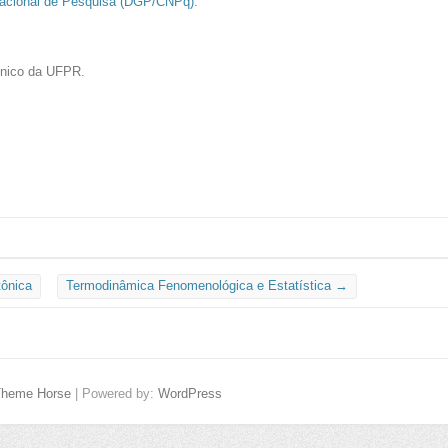
Nacional de Pesquisa (DGP/CNPq).
écnico da UFPR.
tônica
Termodinâmica Fenomenológica e Estatística
→
Theme Horse
| Powered by:
WordPress