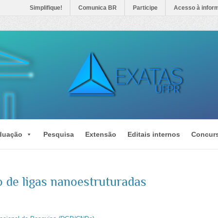
Simplifique!
Comunica BR
Participe
Acesso à infor
duação
Pesquisa
Extensão
Editais internos
Concur
o de ligas nanoestruturadas