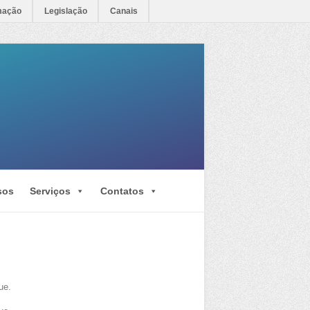
mação
Legislação
Canais
sos
Serviços
Contatos
ue.