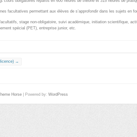
):
cours obligatoires répartis en 600 heures de théorie et 315 heures de pratiq
ines facultatives permettant aux élèves de s’approfondir dans les sujets en fon
acultatifs, stage non-obligatoire, suivi académique, initiation scientifique, act
ement spécial (PET), entreprise junior, etc.
licence)
→
Theme Horse
| Powered by:
WordPress