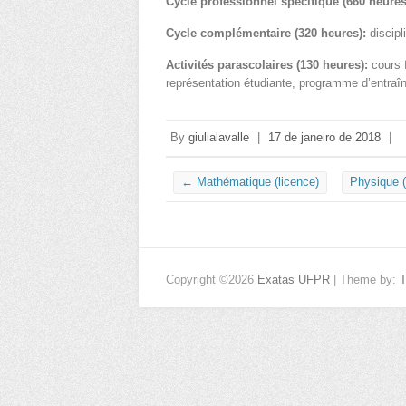
Cycle professionnel spécifique (660 heures
Cycle complémentaire (320 heures):
discipl
Activités parascolaires (130 heures):
cours f
représentation étudiante, programme d’entraîn
By
giulialavalle
|
17 de janeiro de 2018
|
←
Mathématique (licence)
Physique (
Copyright ©2026
Exatas UFPR
| Theme by: