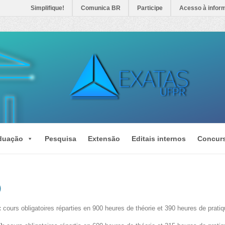
Simplifique!
Comunica BR
Participe
Acesso à infor
duação
Pesquisa
Extensão
Editais internos
Concur
)
:
cours obligatoires réparties en 900 heures de théorie et 390 heures de pratiq