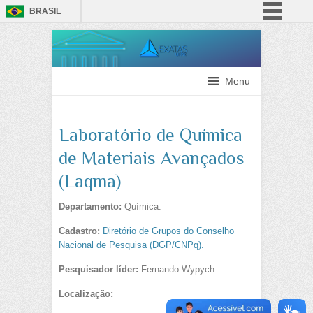
BRASIL
Simplifique!
Comunica BR
Participe
Menu
Acesso à informação
Legislação
Laboratório de Química
Canais
de Materiais Avançados
(Laqma)
Departamento:
Química.
Cadastro:
Diretório de Grupos do Conselho
Nacional de Pesquisa (DGP/CNPq).
Pesquisador líder:
Fernando Wypych.
Localização: