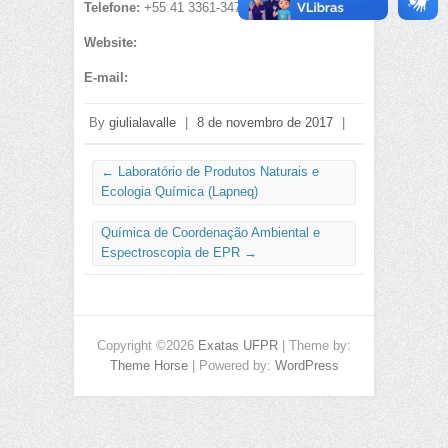
Telefone:
+55 41 3361-3473
Website:
E-mail:
By
giulialavalle
|
8 de novembro de 2017
|
←
Laboratório de Produtos Naturais e
Ecologia Química (Lapneq)
Química de Coordenação Ambiental e
Espectroscopia de EPR
→
Copyright ©2026
Exatas UFPR
| Theme by:
Theme Horse
| Powered by:
WordPress