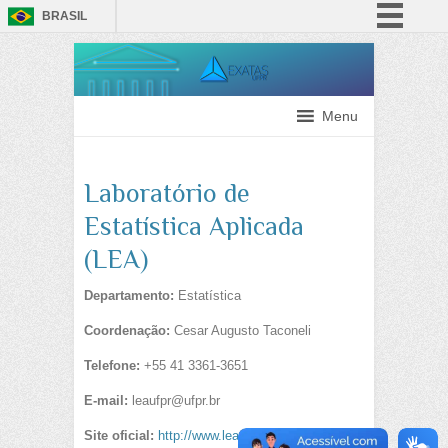
BRASIL
Simplifique!
Comunica BR
Participe
Menu
Acesso à informação
Legislação
Laboratório de
Canais
Estatística Aplicada
(LEA)
Departamento:
Estatística
Coordenação:
Cesar Augusto Taconeli
Telefone:
+55 41 3361-3651
E-mail:
leaufpr@ufpr.br
Site oficial:
http://www.lea.ufpr.br/index.htm