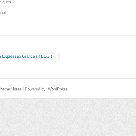
tiques.
uel.
m Expressão Gráfica ( TEEG )
→
Theme Horse
| Powered by:
WordPress