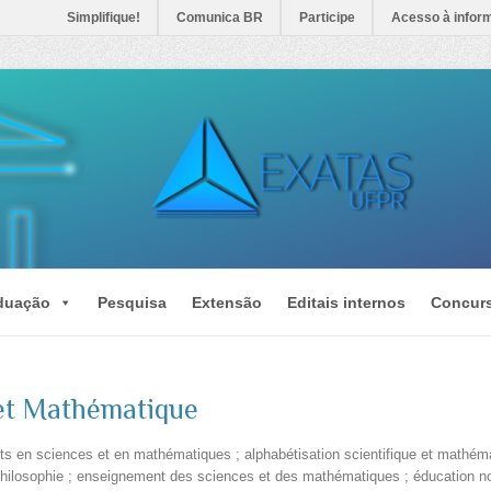
Simplifique!
Comunica BR
Participe
Acesso à infor
duação
Pesquisa
Extensão
Editais internos
Concur
 et Mathématique
s en sciences et en mathématiques ; alphabétisation scientifique et mathémat
a philosophie ; enseignement des sciences et des mathématiques ; éducation non