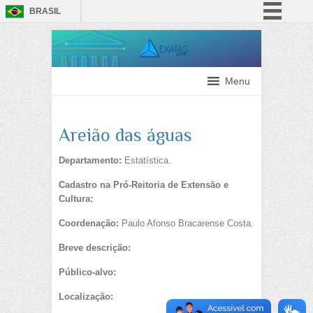
BRASIL
Simplifique!
Comunica BR
Participe
Menu
Acesso à informação
Legislação
Areião das águas
Canais
Departamento:
Estatística.
Cadastro na Pró-Reitoria de Extensão e
Cultura:
Coordenação:
Paulo Afonso Bracarense Costa.
Breve descrição:
Público-alvo:
Localização: