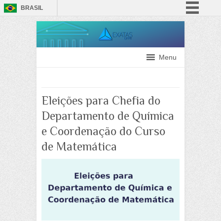
BRASIL
Simplifique!
Comunica BR
Participe
Menu
Acesso à informação
Legislação
Eleições para Chefia do
Canais
Departamento de Química
e Coordenação do Curso
de Matemática