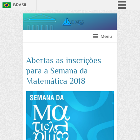
BRASIL
Simplifique!
Comunica BR
Participe
Menu
Acesso à informação
Legislação
Abertas as inscrições
Canais
para a Semana da
Matemática 2018