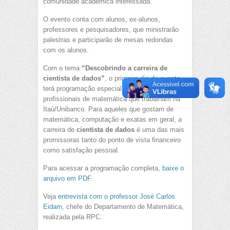
comunidade acadêmica interessada.
O evento conta com alunos, ex-alunos,
professores e pesquisadores, que ministrarão
palestras e participarão de mesas redondas
com os alunos.
Com o tema
“Descobrindo a carreira de
cientista de dados”
, o primeiro dia de evento
terá programação especial e será conduzido por
profissionais de matemática que trabalham na
Itaú/Unibanco. Para aqueles que gostam de
matemática, computação e exatas em geral, a
carreira de
cientista de dados
é uma das mais
promissoras tanto do ponto de vista financeiro
como satisfação pessoal.
Para acessar a programação completa,
baixe o
arquivo em PDF.
Veja
entrevista com o professor José Carlos
Eidam
, chefe do Departamento de Matemática,
realizada pela RPC.