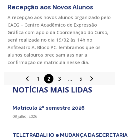
Recepção aos Novos Alunos
A recepção aos novos alunos organizado pelo
CAEG – Centro Acadêmico de Expressão
Gráfica com apoio da Coordenação do Curso,
será realizada no dia 19/02 às 14h no
Anfiteatro A, Bloco PC. lembramos que os
alunos calouros precisam assinar a
confirmação de matricula nesse dia.
1
2
3
…
5
Paginação
NOTÍCIAS MAIS LIDAS
de
posts
Matrícula 2º semestre 2026
09 julho, 2026
TELETRABALHO e MUDANÇA DA SECRETARIA