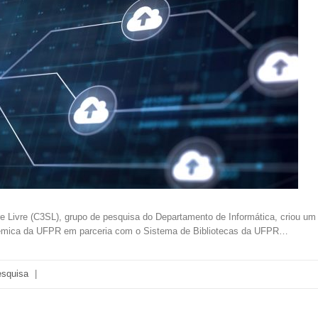
e Livre (C3SL), grupo de pesquisa do Departamento de Informática, criou um 
êmica da UFPR em parceria com o Sistema de Bibliotecas da UFPR…
squisa
|