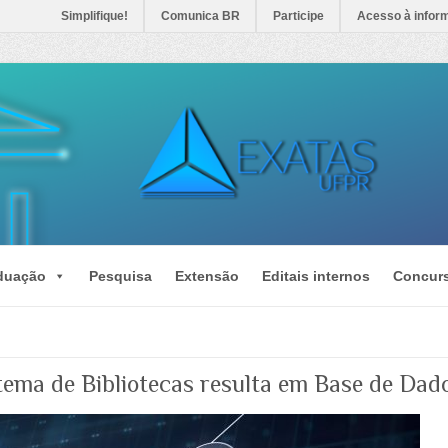
Simplifique!
Comunica BR
Participe
Acesso à infor
duação
Pesquisa
Extensão
Editais internos
Concur
tema de Bibliotecas resulta em Base de Dado