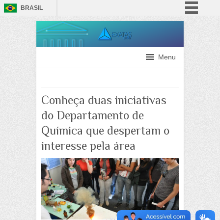
BRASIL
Simplifique!
Comunica BR
Participe
Menu
Acesso à informação
Legislação
Conheça duas iniciativas
Canais
do Departamento de
Química que despertam o
interesse pela área