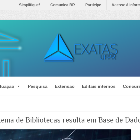
Simplifique!
Comunica BR
Participe
Acesso à infor
duação
Pesquisa
Extensão
Editais internos
Concur
tema de Bibliotecas resulta em Base de Dado