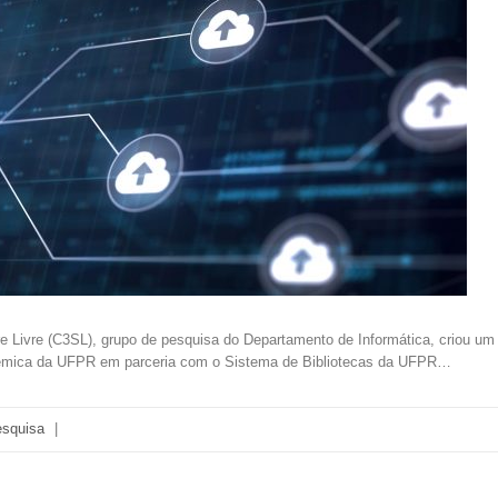
e Livre (C3SL), grupo de pesquisa do Departamento de Informática, criou um 
êmica da UFPR em parceria com o Sistema de Bibliotecas da UFPR…
squisa
|