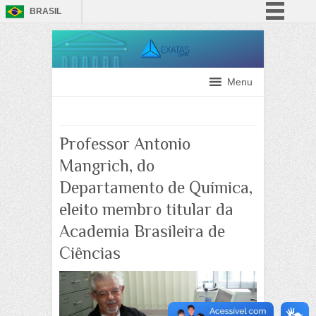
BRASIL
Simplifique!
Comunica BR
Participe
Menu
Acesso à informação
Legislação
Professor Antonio
Canais
Mangrich, do
Departamento de Química,
eleito membro titular da
Academia Brasileira de
Ciências