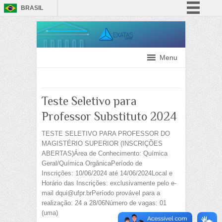
BRASIL
Simplifique!
Comunica BR
Participe
Menu
Acesso à informação
Legislação
Teste Seletivo para
Canais
Professor Substituto 2024
TESTE SELETIVO PARA PROFESSOR DO
MAGISTÉRIO SUPERIOR (INSCRIÇÕES
ABERTAS)Área de Conhecimento: Química
Geral/Química OrgânicaPeríodo de
Inscrições: 10/06/2024 até 14/06/2024Local e
Horário das Inscrições: exclusivamente pelo e-
mail dqui@ufpr.brPeríodo provável para a
realização: 24 a 28/06Número de vagas: 01
(uma)