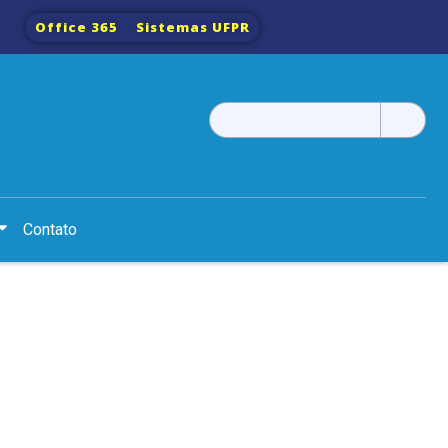
Office 365
Sistemas UFPR
Pesquisar
por:
Contato