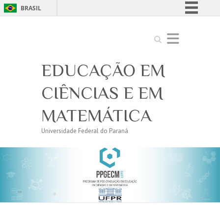
BRASIL
Simplifique!
Search
Comunica BR
Participe
EDUCAÇÃO EM
Acesso à informação
Legislação
CIÊNCIAS E EM
Canais
MATEMÁTICA
Universidade Federal do Paraná