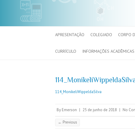
APRESENTAÇÃO
COLEGIADO
CORPO 
CURRÍCULO
INFORMAÇÕES ACADÊMICAS
114_MonikeliWippeldaSilv
114_MonikeliWippeldaSilva
By
Emerson
|
25 de junho de 2018
|
No Co
← Previous