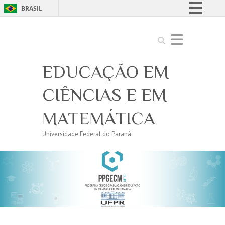
BRASIL
Simplifique!
Search
Comunica BR
Participe
EDUCAÇÃO EM
Acesso à informação
Legislação
CIÊNCIAS E EM
Canais
MATEMÁTICA
Universidade Federal do Paraná