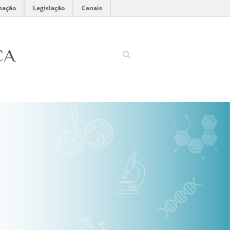
mação
Legislação
Canais
CA
Search