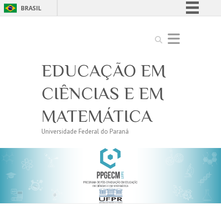
BRASIL
Simplifique!
Search
Comunica BR
Participe
EDUCAÇÃO EM
Acesso à informação
Legislação
CIÊNCIAS E EM
Canais
MATEMÁTICA
Universidade Federal do Paraná