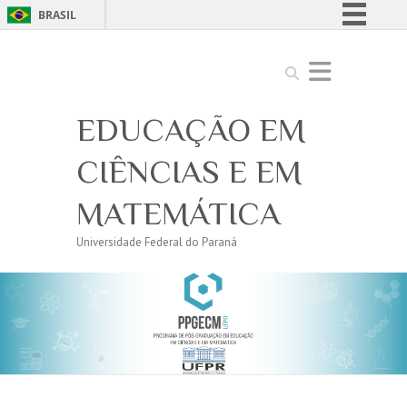
BRASIL
Simplifique!
Search
Comunica BR
Participe
EDUCAÇÃO EM
Acesso à informação
Legislação
CIÊNCIAS E EM
Canais
MATEMÁTICA
Universidade Federal do Paraná