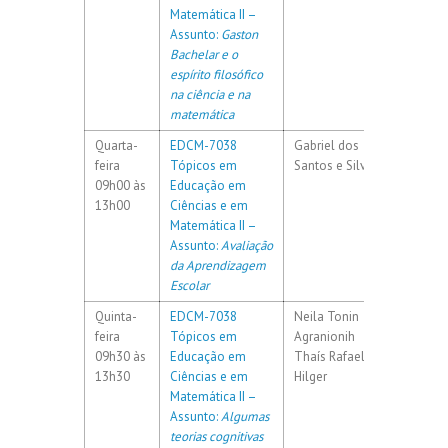
Matemática II –
Assunto:
Gaston
Bachelar e o
espírito filosófico
na ciência e na
matemática
Quarta-
EDCM-7038
Gabriel dos
60h / 4
feira
Tópicos em
Santos e Silva
09h00 às
Educação em
13h00
Ciências e em
Matemática II –
Assunto:
Avaliação
da Aprendizagem
Escolar
Quinta-
EDCM-7038
Neila Tonin
60h / 4
feira
Tópicos em
Agranionih
09h30 às
Educação em
Thaís Rafaela
13h30
Ciências e em
Hilger
Matemática II –
Assunto:
Algumas
teorias cognitivas