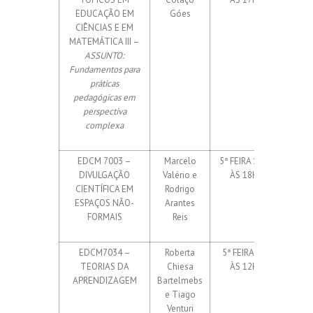
EDUCAÇÃO EM
Góes
isola
CIÊNCIAS E EM
MATEMÁTICA III –
ASSUNTO:
Fundamentos para
práticas
pedagógicas em
perspectiva
complexa
EDCM 7003 –
Marcelo
5ª FEIRA 14H
15 elet
DIVULGAÇÃO
Valério e
ÀS 18H
Até 
CIENTÍFICA EM
Rodrigo
isola
ESPAÇOS NÃO-
Arantes
FORMAIS
Reis
EDCM7034 –
Roberta
5ª FEIRA 8H
–
TEORIAS DA
Chiesa
ÀS 12H
APRENDIZAGEM
Bartelmebs
e Tiago
Venturi