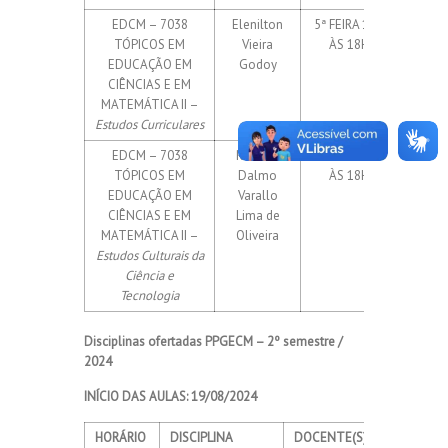
EDCM – 7038
Elenilton
5ª FEIRA 14H
15 elet
TÓPICOS EM
Vieira
ÀS 18H
Até 
EDUCAÇÃO EM
Godoy
isola
CIÊNCIAS E EM
MATEMÁTICA II –
Estudos Curriculares
EDCM – 7038
Roberto
6ª FEIRA 14H
15 elet
TÓPICOS EM
Dalmo
ÀS 18H
Até 
EDUCAÇÃO EM
Varallo
isola
CIÊNCIAS E EM
Lima de
MATEMÁTICA II –
Oliveira
Estudos Culturais da
Ciência e
Tecnologia
Disciplinas ofertadas PPGECM – 2º semestre /
2024
INÍCIO DAS AULAS: 19/08/2024
HORÁRIO
DISCIPLINA
DOCENTE(S)
CH /