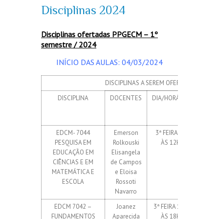
Disciplinas 2024
Disciplinas ofertadas PPGECM – 1º
semestre / 2024
INÍCIO DAS AULAS: 04/03/2024
DISCIPLINAS A SEREM OFERTADAS – 1º 
DISCIPLINA
DOCENTES
DIA/HORÁRIO
VAG
ELETI
/ISOL
EDCM- 7044
Emerson
3ª FEIRA 8H
15 elet
PESQUISA EM
Rolkouski
ÀS 12H
Até 
EDUCAÇÃO EM
Elisangela
isola
CIÊNCIAS E EM
de Campos
MATEMÁTICA E
e Eloisa
ESCOLA
Rossoti
Navarro
EDCM 7042 –
Joanez
3ª FEIRA 14H
15 elet
FUNDAMENTOS
Aparecida
ÀS 18H
Até 