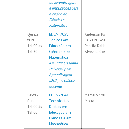
de aprendizagem
e implicações para
o ensino de
Ciências e
Matemática
Quinta-
EDCM-7051
Anderson Roges
45h / 3
feira
Tópicos em
Teixeira Góes
14h00 as
Educação em
Priscila Kabbaz
17h30
Ciências e em
Alvez da Costa
Matemática III –
Assunto:
Desenho
Universal para
Aprendizagem
(DUA) na prática
docente
Sexta-
EDCM-7048
Marcelo Souza
60h / 4
feira
Tecnologias
Motta
14h00 às
Digitais em
18h00
Educação em
Ciências e em
Matemática