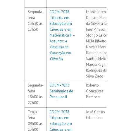
Crédit
Segunda-
EDCM-7038
Leonir Lorenzetti
60h / 4
feira
Tópicos em
Dieison Prestes
13h30 às
Educação em
da Silveira Ione
17h30
Ciências e em
Ines Pinsson
Matemática II –
Slongo Leice
Assunto:
A
Milla Ribeiro de
Pesquisa na
Novais Manuel
Educação em
Bandeira dos
Ciências
Santos Neto
Marcia Regina
Rodrigues da
Silva Zago
Segunda-
EDCM-7033
Roberto
60h / 4
feira
Seminários de
Gonçalves
18h00 às
Pesquisa II
Barbosa
22h00
Terça-
EDCM-7038
José Carlos
60h / 4
feira
Tópicos em
Cifuentes
09h00 às
Educação em
13h00
Ciências e em