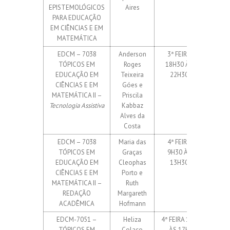
EPISTEMOLÓGICOS
Aires
isola
PARA EDUCAÇÃO
EM CIÊNCIAS E EM
MATEMÁTICA
EDCM – 7038
Anderson
3ª FEIRA
15 elet
TÓPICOS EM
Roges
18H30 ÀS
Até 
EDUCAÇÃO EM
Teixeira
22H30
isola
CIÊNCIAS E EM
Góes e
MATEMÁTICA II –
Priscila
Tecnologia Assistiva
Kabbaz
Alves da
Costa
EDCM – 7038
Maria das
4ª FEIRA
15 elet
TÓPICOS EM
Graças
9H30 ÀS
Até 
EDUCAÇÃO EM
Cleophas
13H30
isola
CIÊNCIAS E EM
Porto e
MATEMÁTICA II –
Ruth
REDAÇÃO
Margareth
ACADÊMICA
Hofmann
EDCM-7051 –
Heliza
4ª FEIRA 14H
8 elet
TÓPICOS EM
Colaço
ÀS 17H
Até 