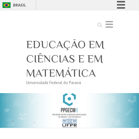
BRASIL
Simplifique!
Search
Comunica BR
Participe
EDUCAÇÃO EM
Acesso à informação
Legislação
CIÊNCIAS E EM
Canais
MATEMÁTICA
Universidade Federal do Paraná