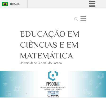
BRASIL
Simplifique!
Search
Comunica BR
Participe
EDUCAÇÃO EM
Acesso à informação
Legislação
CIÊNCIAS E EM
Canais
MATEMÁTICA
Universidade Federal do Paraná