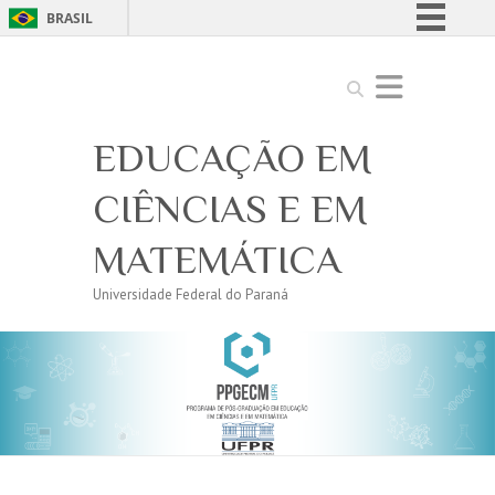
BRASIL
Simplifique!
Search
Comunica BR
Participe
EDUCAÇÃO EM
Acesso à informação
Legislação
CIÊNCIAS E EM
Canais
MATEMÁTICA
Universidade Federal do Paraná