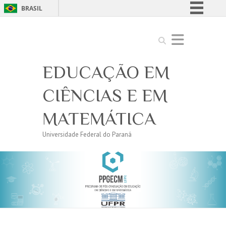
BRASIL
Simplifique!
Search
Comunica BR
Participe
EDUCAÇÃO EM
Acesso à informação
Legislação
CIÊNCIAS E EM
Canais
MATEMÁTICA
Universidade Federal do Paraná