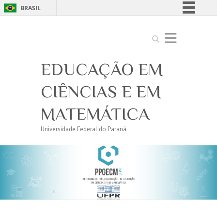
BRASIL
Simplifique!
Search
Comunica BR
Participe
EDUCAÇÃO EM
Acesso à informação
Legislação
CIÊNCIAS E EM
Canais
MATEMÁTICA
Universidade Federal do Paraná