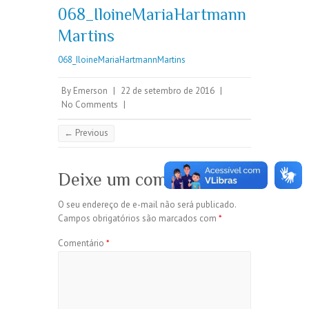
068_IloineMariaHartmann
Martins
068_IloineMariaHartmannMartins
By
Emerson
|
22 de setembro de 2016
|
No Comments
|
← Previous
Deixe um comentário
O seu endereço de e-mail não será publicado.
Campos obrigatórios são marcados com
*
Comentário
*