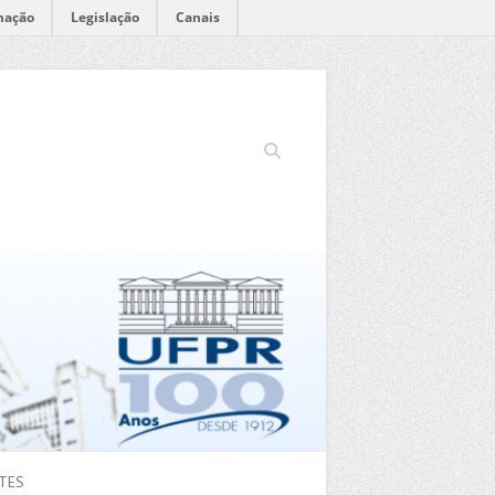
mação
Legislação
Canais
Search
TES