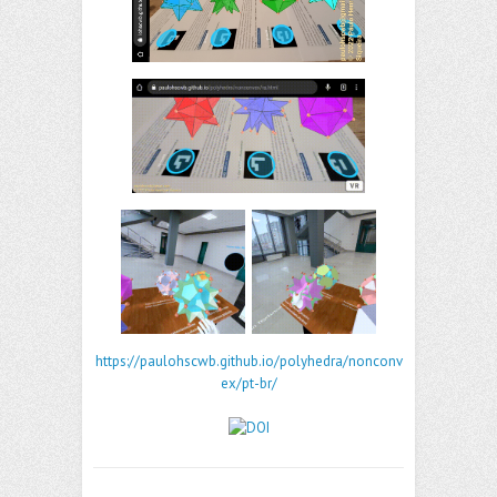
https://paulohscwb.github.io/polyhedra/nonconv
ex/pt-br/