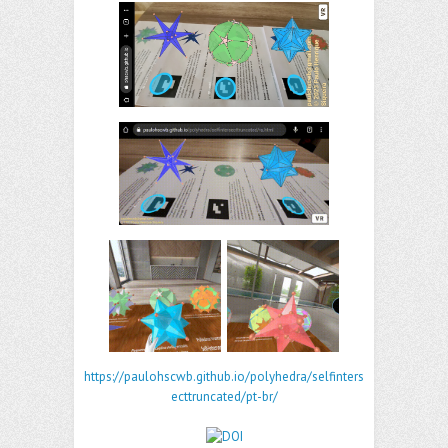
https://paulohscwb.github.io/polyhedra/selfinters
ecttruncated/pt-br/