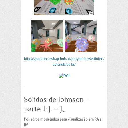
https://paulohscwb.github.io/polyhedra/selfinters
ectsnub/pt-br/
Sólidos de Johnson –
parte 1: J
– J
1
32
Poliedros modelados para visualização em RA e
RV.