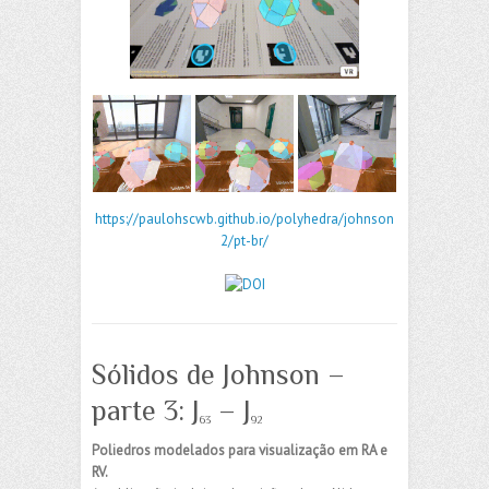
https://paulohscwb.github.io/polyhedra/johnson
2/pt-br/
Sólidos de Johnson –
parte 3: J
– J
63
92
Poliedros modelados para visualização em RA e
RV.