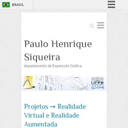
BRASIL
Simplifique!
Comunica BR
Search
Participe
Paulo Henrique
Acesso à informação
Legislação
Siqueira
Canais
departamento de Expressão Gráfica
Projetos ➙ Realidade
Virtual e Realidade
Aumentada