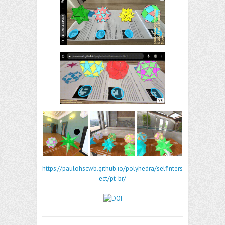
https://paulohscwb.github.io/polyhedra/selfinters
ect/pt-br/