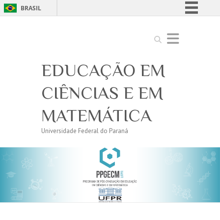
BRASIL
Simplifique!
Search
Comunica BR
Participe
EDUCAÇÃO EM
Acesso à informação
Legislação
CIÊNCIAS E EM
Canais
MATEMÁTICA
Universidade Federal do Paraná