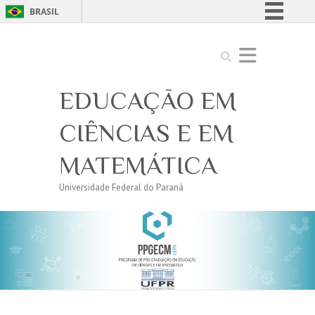
BRASIL
Simplifique!
Search
Comunica BR
Participe
EDUCAÇÃO EM
Acesso à informação
Legislação
CIÊNCIAS E EM
Canais
MATEMÁTICA
Universidade Federal do Paraná