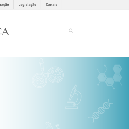
mação
Legislação
Canais
CA
Search