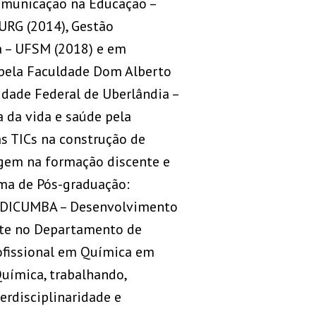
Comunicação na Educação –
URG (2014), Gestão
a – UFSM (2018) e em
pela Faculdade Dom Alberto
dade Federal de Uberlândia –
 da vida e saúde pela
as TICs na construção de
zagem na formação discente e
ama de Pós-graduação:
a DICUMBA – Desenvolvimento
nte no Departamento de
ofissional em Química em
uímica, trabalhando,
erdisciplinaridade e