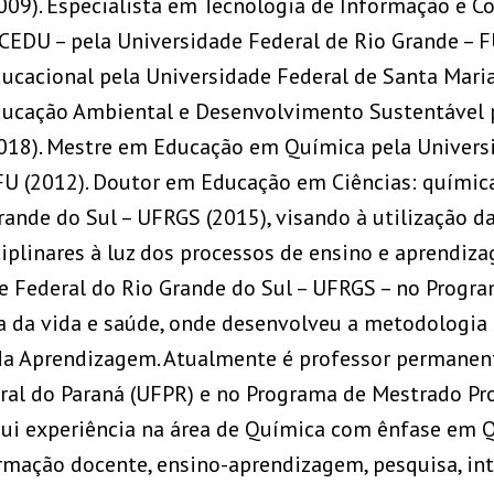
009). Especialista em Tecnologia de Informação e 
CEDU – pela Universidade Federal de Rio Grande – F
ucacional pela Universidade Federal de Santa Mari
ucação Ambiental e Desenvolvimento Sustentável 
018). Mestre em Educação em Química pela Universi
U (2012). Doutor em Educação em Ciências: química
rande do Sul – UFRGS (2015), visando à utilização d
ciplinares à luz dos processos de ensino e aprendi
e Federal do Rio Grande do Sul – UFRGS – no Progr
a da vida e saúde, onde desenvolveu a metodologi
l da Aprendizagem. Atualmente é professor permane
ral do Paraná (UFPR) e no Programa de Mestrado Pr
ui experiência na área de Química com ênfase em Q
rmação docente, ensino-aprendizagem, pesquisa, int