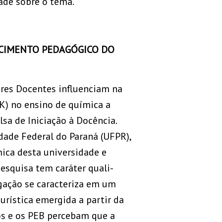
ade sobre o tema.
ECIMENTO PEDAGÓGICO DO
eres Docentes influenciam na
) no ensino de química a
sa de Iniciação à Docência.
dade Federal do Paraná (UFPR),
mica desta universidade e
pesquisa tem caráter quali-
gação se caracteriza em um
rística emergida a partir da
os e os PEB percebam que a