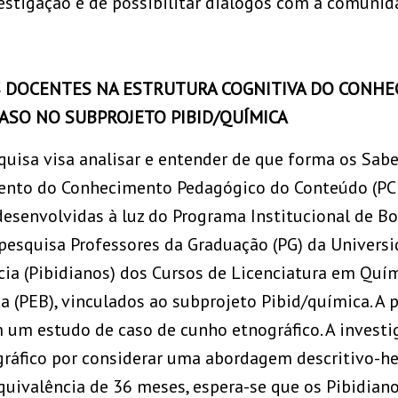
estigação e de possibilitar diálogos com a comunid
ES DOCENTES NA ESTRUTURA COGNITIVA DO CONH
ASO NO SUBPROJETO PIBID/QUÍMICA
squisa visa analisar e entender de que forma os Sab
ento do Conhecimento Pedagógico do Conteúdo (PCK
esenvolvidas à luz do Programa Institucional de Bol
 pesquisa Professores da Graduação (PG) da Universi
ncia (Pibidianos) dos Cursos de Licenciatura em Quí
 (PEB), vinculados ao subprojeto Pibid/química. A 
 um estudo de caso de cunho etnográfico. A investi
ráfico por considerar uma abordagem descritivo-heu
quivalência de 36 meses, espera-se que os Pibidian