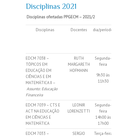
Disciplinas 2021
Disciplinas ofertadas PPGECM – 2021/2
Disciplinas
Docentes
dia/período
Quantidade
de vagas
(interno +
isolada)
EDCM 7038 –
RUTH
Segunda-
12 vagas
TÓPICOS EM
MARGARETH
feira
(10
EDUCAÇÃO EM
HOFMANN
9h30 às
internas + 2
CIÊNCIAS E EM
11h30
isoladas)
MATEMÁTICA II –
Assunto:
Educação
Financeira
EDCM 7039 – CTS E
LEONIR
Segunda-
15 internos
ACT NA EDUCAÇÃO
LORENZETTI
feira
EM CIÊNCIAS E
14h00 às
MATEMÁTICA
17h00
EDCM 7033 –
SERGIO
Terça-feira
25 internos