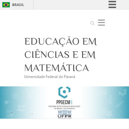
BRASIL
Simplifique!
Search
Comunica BR
Participe
EDUCAÇÃO EM
Acesso à informação
Legislação
CIÊNCIAS E EM
Canais
MATEMÁTICA
Universidade Federal do Paraná