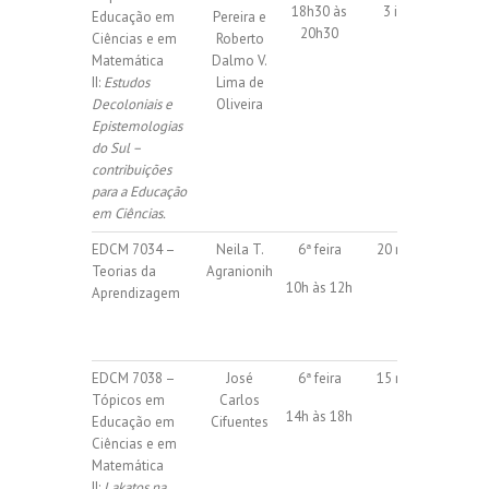
18h30 às
3 isoladas
Educação em
Pereira e
20h30
Ciências e em
Roberto
Matemática
Dalmo V.
II:
Estudos
Lima de
Decoloniais e
Oliveira
Epistemologias
do Sul –
contribuições
para a Educação
em Ciências.
EDCM 7034 –
Neila T.
6ª feira
20 regulares
Teorias da
Agranionih
10h às 12h
Ob
Aprendizagem
EDCM 7038 –
José
6ª feira
15 regulares
Tópicos em
Carlos
14h às 18h
Educação em
Cifuentes
Ciências e em
Matemática
II:
Lakatos na