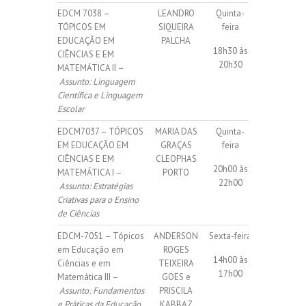
EDCM 7038 –
LEANDRO
Quinta-
20 vagas
TÓPICOS EM
SIQUEIRA
feira
(15
EDUCAÇÃO EM
PALCHA
18h30 às
internas + 5
CIÊNCIAS E EM
20h30
isoladas)
MATEMÁTICA II –
Assunto:
Linguagem
Científica e Linguagem
Escolar
EDCM7037 – TÓPICOS
MARIA DAS
Quinta-
24 vagas
EM EDUCAÇÃO EM
GRAÇAS
feira
(16
CIÊNCIAS E EM
CLEOPHAS
20h00 às
internas + 8
MATEMÁTICA I –
PORTO
22h00
isoladas)
Assunto: Estratégias
Criativas para o Ensino
de Ciências
EDCM-7051 – Tópicos
ANDERSON
Sexta-feira
20 vagas
em Educação em
ROGES
14h00 às
(15
Ciências e em
TEIXEIRA
17h00
internas + 5
Matemática III –
GOES e
isoladas)
Assunto:
Fundamentos
PRISCILA
e Práticas da Educação
KABBAZ