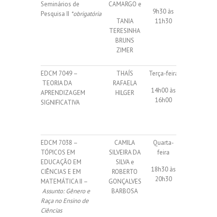
Seminários de
CAMARGO e
9h30 às
Pesquisa II
*obrigatória
TANIA
11h30
TERESINHA
BRUNS
ZIMER
EDCM 7049 –
THAÍS
Terça-feira
20 vagas
TEORIA DA
RAFAELA
14h00 às
(10
APRENDIZAGEM
HILGER
16h00
internas +
SIGNIFICATIVA
10
isoladas)
EDCM 7038 –
CAMILA
Quarta-
25 vagas
TÓPICOS EM
SILVEIRA DA
feira
(15
EDUCAÇÃO EM
SILVA e
18h30 às
internas +
CIÊNCIAS E EM
ROBERTO
20h30
10
MATEMÁTICA II –
GONÇALVES
isoladas)
Assunto:
Gênero e
BARBOSA
Raça no Ensino de
Ciências