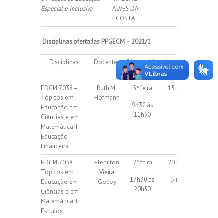
Especial e Inclusiva
ALVES DA
COSTA
Disciplinas ofertadas PPGECM – 2021/1
Disciplinas
Docentes
Dia/horário
Vagas regulares
/ isoladas
EDCM 7038 –
Ruth M.
5ª feira
15 regulares
Tópicos em
Hofmann
9h30 às
Educação em
11h30
Ciências e em
Matemática II:
Educação
Financeira
EDCM 7038 –
Elenilton
2ª feira
20 regulares
Tópicos em
Vieira
17h30 às
5 isoladas
Educação em
Godoy
20h30
Ciências e em
Matemática II:
Estudos