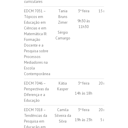
curriculares
EDCM 7051 –
Tania
3ª feira
15 regulares
Tópicos em
Bruns
9h30 às
Educação em
Zimer
11h30
Ciências e em
Sérgio
Matemática III:
Camargo
Formação
Docente e a
Pesquisa sobre
Processos
Mediadores na
Escola
Contemporânea
EDCM 7046 –
Kátia
3ª feira
20 regulares
Perspectivas da
Kasper
14h às 18h
Diferença e a
Educação
EDCM 7018 –
Camila
3ª feira
20 regulares
Tendências da
Silveira da
19h às 23h
5 isoladas
Pesquisa em
Silva
Educação em