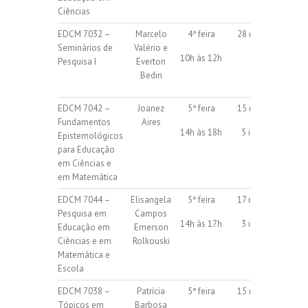
Ciências
EDCM 7032 –
Marcelo
4ª feira
28 regulares
Seminários de
Valério e
10h às 12h
Pesquisa I
Everton
Bedin
EDCM 7042 –
Joanez
5ª feira
15 regulares
Fundamentos
Aires
14h às 18h
5 isoladas
Epistemológicos
para Educação
em Ciências e
em Matemática
EDCM 7044 –
Elisangela
5ª feira
17 regulares
Pesquisa em
Campos
14h às 17h
3 isoladas
Educação em
Emerson
Ciências e em
Rolkouski
Matemática e
Escola
EDCM 7038 –
Patrícia
5ª feira
15 regulares
Tópicos em
Barbosa