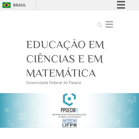
BRASIL
Simplifique!
Search
Comunica BR
Participe
EDUCAÇÃO EM
Acesso à informação
Legislação
CIÊNCIAS E EM
Canais
MATEMÁTICA
Universidade Federal do Paraná