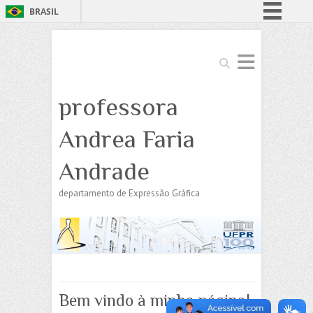
BRASIL
Simplifique!
Comunica BR
Search
Participe
professora
Acesso à informação
Legislação
Andrea Faria
Canais
Andrade
departamento de Expressão Gráfica
Bem vindo à minha página!