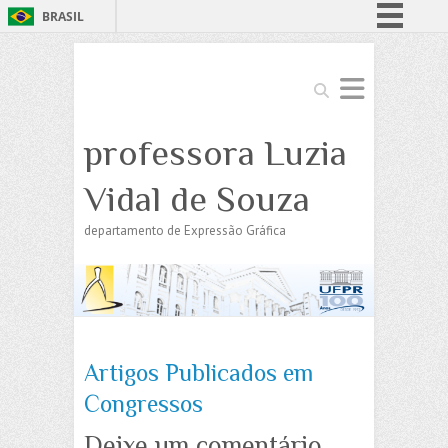
BRASIL
Simplifique!
Comunica BR
Search
Participe
professora Luzia
Acesso à informação
Legislação
Vidal de Souza
Canais
departamento de Expressão Gráfica
Artigos Publicados em
Congressos
Deixe um comentário