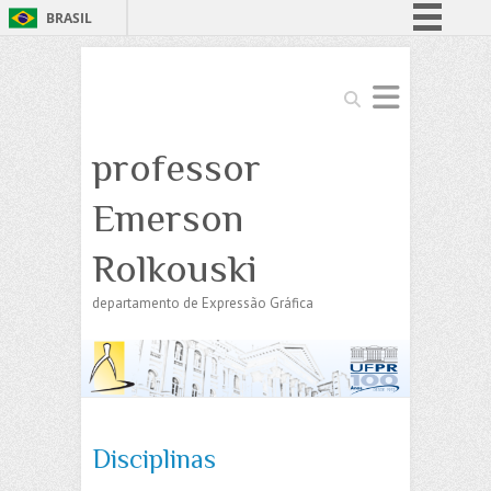
BRASIL
Simplifique!
Comunica BR
Search
Participe
professor
Acesso à informação
Legislação
Emerson
Canais
Rolkouski
departamento de Expressão Gráfica
Disciplinas