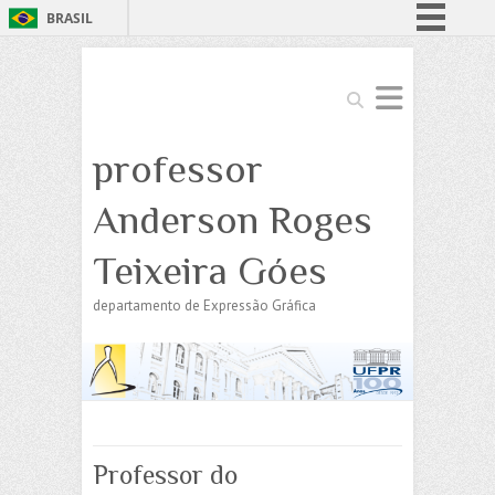
BRASIL
Simplifique!
Comunica BR
Search
Participe
professor
Acesso à informação
Legislação
Anderson Roges
Canais
Teixeira Góes
departamento de Expressão Gráfica
Professor do