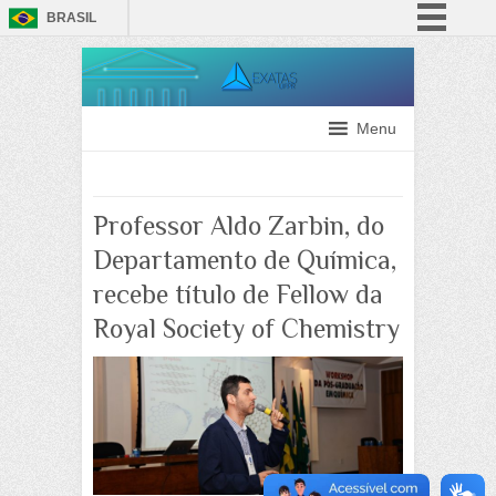
BRASIL
Simplifique!
Comunica BR
Participe
Menu
Acesso à informação
Legislação
Professor Aldo Zarbin, do
Canais
Departamento de Química,
recebe título de Fellow da
Royal Society of Chemistry