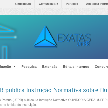
Simplifique!
Comunica BR
Participe
Acesso à infor
duação
Pesquisa
Extensão
Editais internos
Concur
R publica Instrução Normativa sobre flu
do Paraná (UFPR) publicou a Instrução Normativa OUVIDORIA GERAL/UFPR nº 
 no âmbito da instituição.