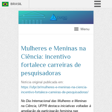
BRASIL
Simplifique!
Comunica BR
Participe
Menu
Acesso à informação
Legislação
Mulheres e Meninas na
Canais
Ciência: incentivo
fortalece carreiras de
pesquisadoras
Notícia original publicada em:
https://ufpr.br/mulheres-e-meninas-na-ciencia-
incentivo-fortalece-carreiras-de-pesquisadoras/
No Dia Internacional das Mulheres e Meninas
na Ciência, UFPR destaca iniciativas voltadas à
ampliação da participação feminina nas